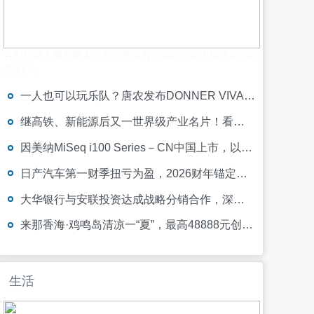
告别烂尾！魔方网表三大优势助力定制数字化项目成功率跃
升300%
一人也可以玩乐队？唐农发布DONNER VIVA无弦吉他
继高铁、新能源后又一世界级产业名片！看垃圾焚烧行业龙头康恒环境硬核出海
因美纳MiSeq i100 Series－CN中国上市，以全球品质与本土制造支持中国客户测序能力建设
日产汽车第一财季扭亏为盈，2026财年锚定稳健经营目标
大华银行与安联投资达成战略分销合作，深化财富业务布局
来那香海·鸡鸣岛清凉一“夏”，最高48888元创作大奖等你拿！
生活