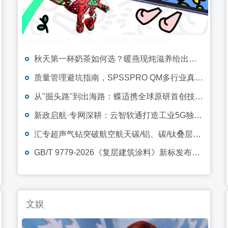
以科技赋能创意，友基UT1重塑数字绘画新思路
秋天第一杯奶茶如何选？暖燕现炖滋养给出标准答案，重新定义秋日仪式感
质量管理避坑指南，SPSSPRO QM多行业真实案例集册发布
从"掘头路"到出海路：蝶适携全球原研首创技术闪耀狮城，让世界看见中国力量
新政启航·专网深耕：云智软通打造工业5G独立专网全新智能底座
汇专超声气钻突破航空航天碳/铝、碳/钛叠层材料装配制孔瓶颈
GB/T 9779-2026《复层建筑涂料》新标发布，卡本参编！
文娱