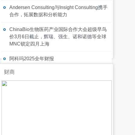
Andersen Consulting与Insight Consulting携手
合作，拓展数据和分析能力
ChinaBio生物医药产业国际合作大会超级早鸟
价3月6日截止，辉瑞、强生、诺和诺德等全球
MNC锁定四月上海
法大大Nota Sign正式发布，全球合规底座构建
阿科玛2025全年财报
财商
Robo.ai在中东交付智能数据采集首批订单，验
证商业闭环并启动营收确认
Check Point与ControlPlane携手合作，助力企
业安全扩展AI规模，加速代理创新