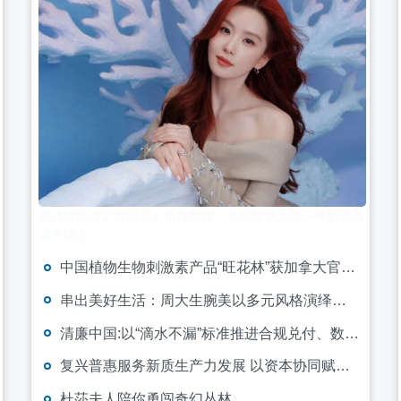
刘诗诗红发大波浪美上高位热搜，送粉丝秋天第一杯奶茶真
诚又暖心
中国植物生物刺激素产品“旺花林”获加拿大官方登记上市
串出美好生活：周大生腕美以多元风格演绎黄金穿搭新范式
清廉中国:以“滴水不漏”标准推进合规兑付、数字监管与审计风控
复兴普惠服务新质生产力发展 以资本协同赋能现代化产业体系
杜莎夫人陪你勇闯奇幻丛林