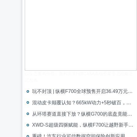
以生态重构价值，重构未来HBICASA高端全案生态战略正
式发布
玩不封顶 | 纵横F700全球预售开启36.49万元起，限时尊享4重好礼
混动皮卡颠覆认知？665kW动力+5秒破百，海外技术垄断被彻底打破
从环塔赛道直接下放？纵横G700的底盘竟能承受10000N·m扭转
XWD-S超级四驱赋能，纵横F700让越野新手也能征服炮弹坑
重磅！汽车行业可信数据空间保险创新应用场景成果落地，助力破解产业痛点