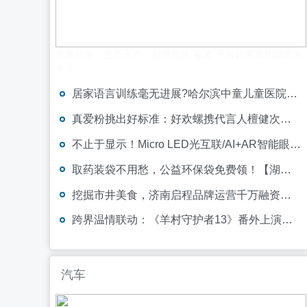
光寰共生，生态无界！创维光伏“羲寰”平台如何重构能源未
来？
居家语言训练毫无进展?哈尔滨中童儿童医院脑成像精准锁定语言中枢激活短板
真爱粉挑出好标准：好欢螺携代言人檀健次溯源柳州本源风味，定义螺蛳粉好标准
不止于显示！Micro LED光互联/AI+AR智能眼镜/玻璃基板TGV等全新赛道集中亮相，创新动能尽在2026深圳国际全触与显示展
取药装袋不用愁，公益环保袋免费领！【湖南九典医药有限公司】联合医院暖心守护每段健康路
挖掘市井美食，济南启程品牌运营千万融资助力餐饮品牌全国扩张
跨界温情联动：《羊村守护者13》番外上演狼堡“异兽茶话会”
汽车