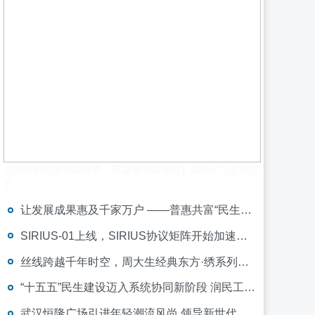
全国食药同源智能康养（芭堤雅酒店项目）高峰论坛在深召
开
让发展成果惠及千家万户 ——普惠共富“民生创收”激活共同富裕新动能
SIRIUS-01上线，SIRIUS协议矩阵开始加速形成
丝线跨越千年时空，周大生经典东方·绣系列以珠宝再现苏绣气韵
“十五五”民生建设迈入系统协同新阶段 润民工程构建综合服务新格局
武汉恒隆广场引进年轻潮流风尚 领导新世代零售商业转型